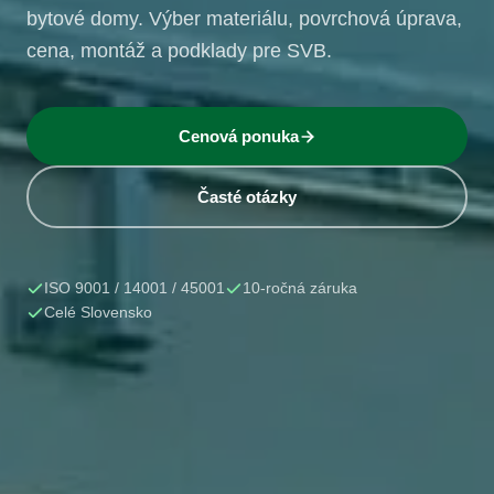
bytové domy. Výber materiálu, povrchová úprava,
cena, montáž a podklady pre SVB.
Cenová ponuka
Časté otázky
ISO 9001 / 14001 / 45001
10-ročná záruka
Celé Slovensko