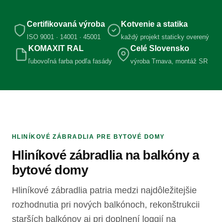
Certifikovaná výroba
Kotvenie a statika
ISO 9001 · 14001 · 45001
každý projekt staticky overený
KOMAXIT RAL
Celé Slovensko
ľubovoľná farba podľa fasády
výroba Trnava, montáž SR
HLINÍKOVÉ ZÁBRADLIA PRE BYTOVÉ DOMY
Hliníkové zábradlia na balkóny a
bytové domy
Hliníkové zábradlia patria medzi najdôležitejšie
rozhodnutia pri nových balkónoch, rekonštrukcii
starších balkónov aj pri doplnení loggií na