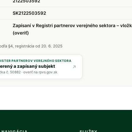
2122503592
SK2122503592
Zapísaní v Registri partnerov verejného sektora – vlož
(overiť)
odľa §4, registrácia od 20. 6. 2025
GISTER PARTNEROV VEREJNÉHO SEKTORA
erený a zapísaný subjekt
žka č. 50882 · overiť na rpvs.gov.sk
NAVIGÁCIA
SLUŽBY