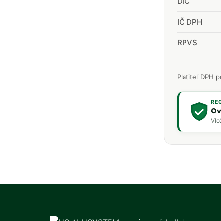
DIČ
IČ DPH
RPVS
Platiteľ DPH p
RE
Ov
Vlo