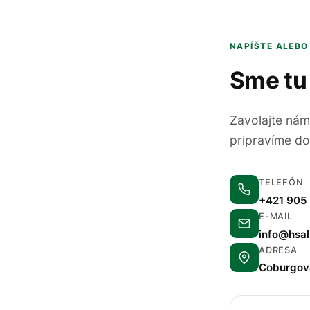
NAPÍŠTE ALEBO
Sme tu
Zavolajte nám
pripravíme do
TELEFÓN
+421 905
E-MAIL
info@hsa
ADRESA
Coburgova