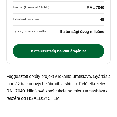
Farba (komaxit / RAL)
RAL 7040
Erkélyek száma
48
Typ výplne zábradlia
Biztonsági üveg mliečne
Kötelezettség nélküli árajánlat
Függesztett erkély projekt v lokalite Bratislava. Gyártás a
montáž balkónových zábradlí a striech. Felületkezelés:
RAL 7040. Hliníkové konštrukcie na mieru társasházak
részére od HS ALUSYSTEM.