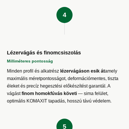
4
Lézervágás és finomcsiszolás
Milliméteres pontosság
Minden profil és alkatrész
lézervágáson esik át
amely
maximális méretpontosságot, deformációmentes, tiszta
éleket és precíz hegesztési előkészítést garantál. A
vágást
finom homokfúvás követi
— sima felület,
optimális KOMAXIT tapadás, hosszú távú védelem.
5