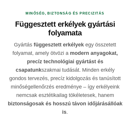
MINŐSÉG, BIZTONSÁG ÉS PRECIZITÁS
Függesztett erkélyek gyártási
folyamata
Gyártás
függesztett erkélyek
egy összetett
folyamat, amely ötvözi a
modern anyagokat,
precíz technológiai gyártást és
csapatunk
szakmai tudását. Minden erkély
gondos tervezés, precíz kidolgozás és tanúsított
minőségellenőrzés eredménye – így erkélyeink
nemcsak esztétikailag tökéletesek, hanem
biztonságosak és hosszú távon időjárásállóak
is
.