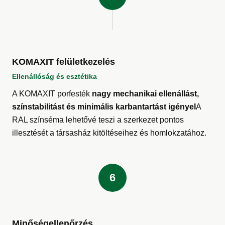
KOMAXIT felületkezelés
Ellenállóság és esztétika
A KOMAXIT porfesték
nagy mechanikai ellenállást,
színstabilitást és minimális karbantartást igényel
A
RAL színséma lehetővé teszi a szerkezet pontos
illesztését a társasház kitöltéseihez és homlokzatához.
6
Minőségellenőrzés