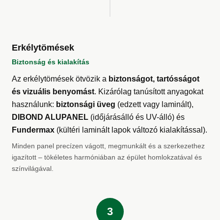
Erkélytömések
Biztonság és kialakítás
Az erkélytömések ötvözik a
biztonságot, tartósságot
és vizuális benyomást
. Kizárólag tanúsított anyagokat
használunk:
biztonsági üveg
(edzett vagy laminált),
DIBOND ALUPANEL
(időjárásálló és UV-álló) és
Fundermax
(kültéri laminált lapok változó kialakítással).
Minden panel precízen vágott, megmunkált és a szerkezethez
igazított – tökéletes harmóniában az épület homlokzatával és
színvilágával.
3