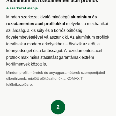
Alumínium és rozsdamentes acél profilok
A szerkezet alapja
Minden szerkezet kiváló minőségű
alumínium és
rozsdamentes acél profilokkal
melyeket a mechanikai
szilárdság, a kis súly és a korrózióállóság
figyelembevételével választunk ki. Az alumínium profilok
ideálisak a modern erkélyekhez – ötvözik az erőt, a
könnyedséget és a tartósságot. A rozsdamentes acél
profilok maximális stabilitást garantálnak extrém
körülmények között is.
Minden profilt méretek és anyagparaméterek szempontjából
ellenőriznek, mielőtt előkészítenék a KOMAXIT
felületkezelésre.
2