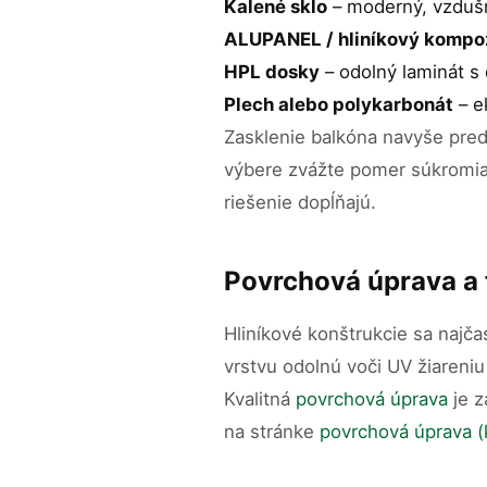
Kalené sklo
– moderný, vzdušný
ALUPANEL / hliníkový kompo
HPL dosky
– odolný laminát s 
Plech alebo polykarbonát
– e
Zasklenie balkóna navyše predĺ
výbere zvážte pomer súkromia, 
riešenie dopĺňajú.
Povrchová úprava a 
Hliníkové konštrukcie sa najč
vrstvu odolnú voči UV žiareniu
Kvalitná
povrchová úprava
je z
na stránke
povrchová úprava (