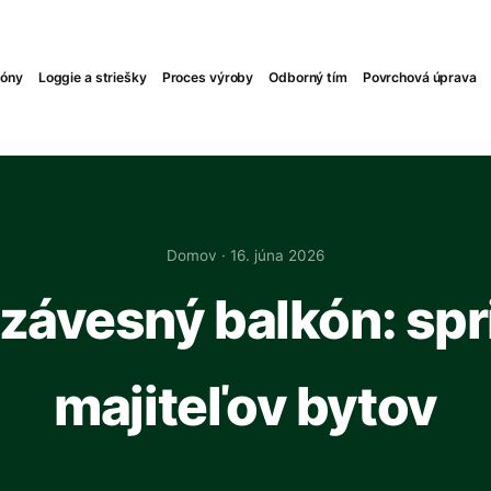
kóny
Loggie a striešky
Proces výroby
Odborný tím
Povrchová úprava
Domov
· 16. júna 2026
 závesný balkón: spr
majiteľov bytov