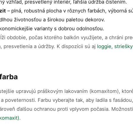
 vzhľad, presvetlený interiér, ľahšia údržba čistením.
zit
– plná, robustná plocha v rôznych farbách, výborná 
dlhou životnosťou a širokou paletou dekorov.
konomickejšie varianty s dobrou odolnosťou.
ži obdobie, počas ktorého balkón využijete, a chráni pr
presvetlenia a údržby. K dispozícii sú aj
loggie, striešk
farba
astejšie upravujú práškovým lakovaním (komaxitom), ktor
 a poveternosti. Farbu vyberajte tak, aby ladila s fasádou
ároveň ďalšou ochranou proti vplyvom počasia. Možnosti 
komaxit)
.