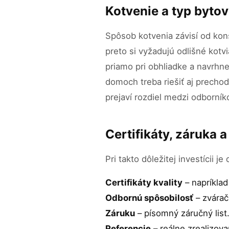
Kotvenie a typ byt
Spôsob kotvenia závisí od ko
preto si vyžadujú odlišné kot
priamo pri obhliadke a navrhn
domoch treba riešiť aj prechod
prejaví rozdiel medzi odborník
Certifikáty, záruka 
Pri takto dôležitej investícii
Certifikáty kvality
– napríklad
Odbornú spôsobilosť
– zvárač
Záruku
– písomný záručný lis
Referencie
– reálne zrealizova