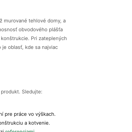
ež murované tehlové domy, a
 nosnosť obvodového plášťa
konštrukcie. Pri zateplených
je oblasť, kde sa najviac
 produkt. Sledujte:
aní pre práce vo výškach.
nštrukciu a kotvenie.
dzi
referenciami
.