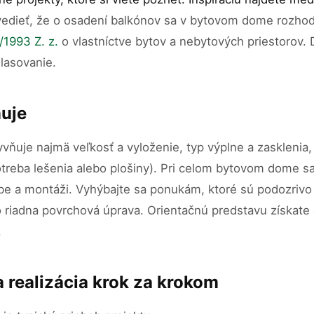
 vedieť, že o osadení balkónov sa v bytovom dome rozho
/1993 Z. z.
o vlastníctve bytov a nebytových priestorov. 
lasovanie.
ňuje
ňuje najmä veľkosť a vyloženie, typ výplne a zasklenia
potreba lešenia alebo plošiny). Pri celom bytovom dome s
be a montáži. Vyhýbajte sa ponukám, ktoré sú podozrivo 
bo riadna povrchová úprava. Orientačnú predstavu získate
.
 realizácia krok za krokom