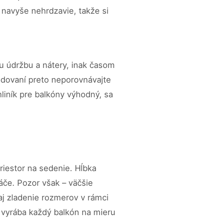
 navyše nehrdzavie, takže si
nu údržbu a nátery, inak časom
hodovaní preto neporovnávajte
hliník pre balkóny výhodný, sa
riestor na sedenie. Hĺbka
náče. Pozor však – väčšie
 aj zladenie rozmerov v rámci
 vyrába každý balkón na mieru