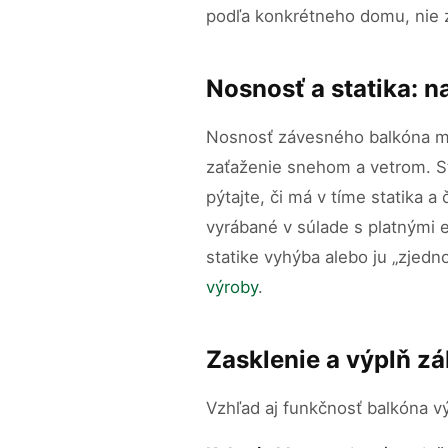
podľa konkrétneho domu, nie z
Nosnosť a statika: n
Nosnosť závesného balkóna mus
zaťaženie snehom a vetrom. Sta
pýtajte, či má v tíme statika 
vyrábané v súlade s platnými 
statike vyhýba alebo ju „zjedn
výroby
.
Zasklenie a výplň zá
Vzhľad aj funkčnosť balkóna vý