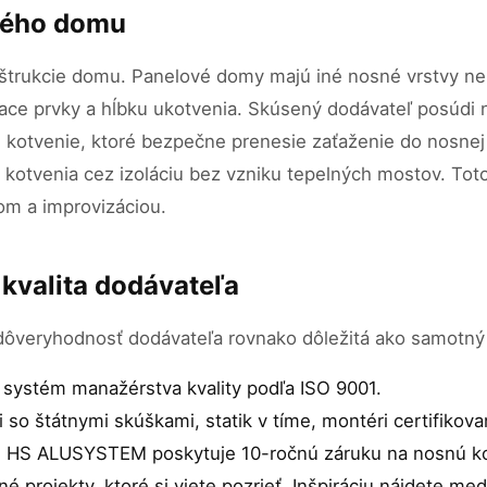
ového domu
nštrukcie domu. Panelové domy majú iné nosné vrstvy n
viace prvky a hĺbku ukotvenia. Skúsený dodávateľ posúdi
e kotvenie, ktoré bezpečne prenesie zaťaženie do nosnej 
 kotvenia cez izoláciu bez vzniku tepelných mostov. Toto 
om a improvizáciou.
a kvalita dodávateľa
 je dôveryhodnosť dodávateľa rovnako dôležitá ako samotný
 systém manažérstva kvality podľa ISO 9001.
i so štátnymi skúškami, statik v tíme, montéri certifikov
t. HS ALUSYSTEM poskytuje 10-ročnú záruku na nosnú ko
né projekty, ktoré si viete pozrieť. Inšpiráciu nájdete me