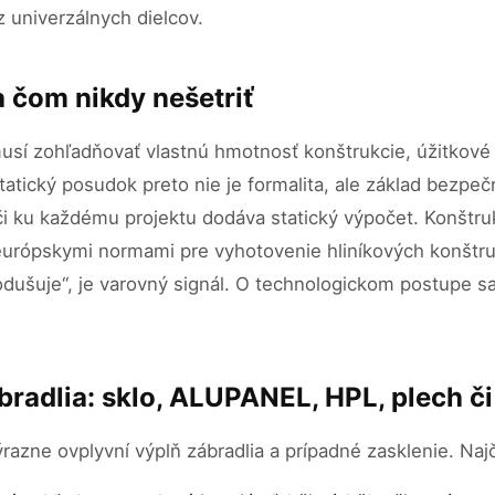
 univerzálnych dielcov.
a čom nikdy nešetriť
í zohľadňovať vlastnú hmotnosť konštrukcie, úžitkové z
tický posudok preto nie je formalita, ale základ bezpečn
a či ku každému projektu dodáva statický výpočet. Konštr
európskymi normami pre vyhotovenie hliníkových konštruk
odušuje“, je varovný signál. O technologickom postupe s
bradlia: sklo, ALUPANEL, HPL, plech č
razne ovplyvní výplň zábradlia a prípadné zasklenie. Najč