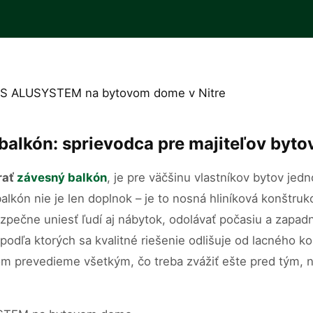
balkón: sprievodca pre majiteľov byto
rať
závesný balkón
, je pre väčšinu vlastníkov bytov jedn
lkón nie je len doplnok – je to nosná hliníková konštru
pečne uniesť ľudí aj nábytok, odolávať počasiu a zapad
á, podľa ktorých sa kvalitné riešenie odlišuje od lacného
om prevedieme všetkým, čo treba zvážiť ešte pred tým, n