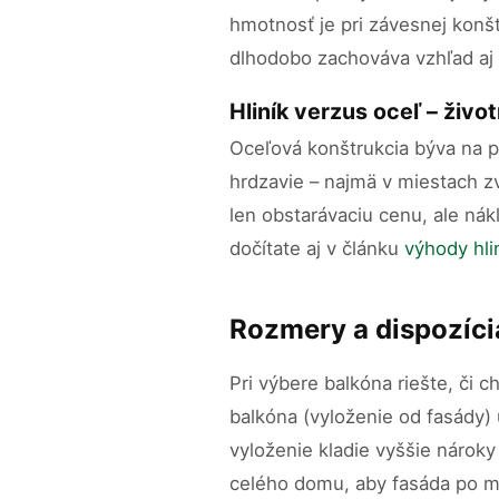
hmotnosť je pri závesnej konšt
dlhodobo zachováva vzhľad aj
Hliník verzus oceľ – živo
Oceľová konštrukcia býva na pr
hrdzavie – najmä v miestach zv
len obstarávaciu cenu, ale nák
dočítate aj v článku
výhody hli
Rozmery a dispozícia
Pri výbere balkóna riešte, či 
balkóna (vyloženie od fasády) u
vyloženie kladie vyššie nároky
celého domu, aby fasáda po mo