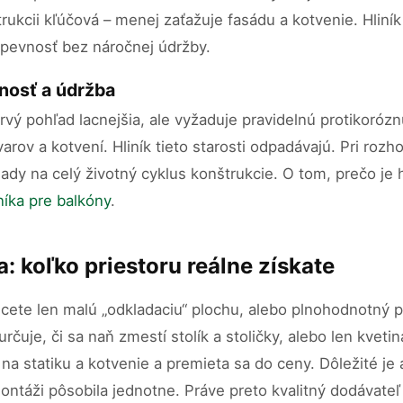
rukcii kľúčová – menej zaťažuje fasádu a kotvenie. Hliník
 pevnosť bez náročnej údržby.
tnosť a údržba
vý pohľad lacnejšia, ale vyžaduje pravidelnú protikoróz
arov a kotvení. Hliník tieto starosti odpadávajú. Pri roz
lady na celý životný cyklus konštrukcie. O tom, prečo je 
níka pre balkóny
.
: koľko priestoru reálne získate
chcete len malú „odkladaciu“ plochu, alebo plnohodnotný p
rčuje, či sa naň zmestí stolík a stoličky, alebo len kveti
 na statiku a kotvenie a premieta sa do ceny. Dôležité je
ntáži pôsobila jednotne. Práve preto kvalitný dodávateľ