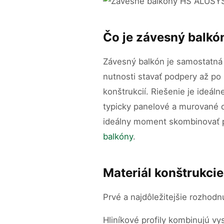
Čo je závesný balkón
Závesný balkón je samostatná
nutnosti stavať podpery až po
konštrukcií. Riešenie je ideá
typicky panelové a murované d
ideálny moment skombinovať p
balkóny
.
Materiál konštrukcie
Prvé a najdôležitejšie rozhodn
Hliníkové profily kombinujú v