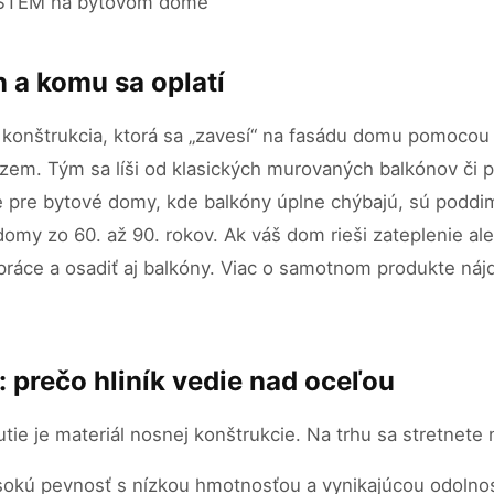
 a komu sa oplatí
 konštrukcia, ktorá sa „zavesí“ na fasádu domu pomocou
 zem. Tým sa líši od klasických murovaných balkónov či
lne pre bytové domy, kde balkóny úplne chýbajú, sú podd
omy zo 60. až 90. rokov. Ak váš dom rieši zateplenie ale
ráce a osadiť aj balkóny. Viac o samotnom produkte náj
: prečo hliník vedie nad oceľou
utie je materiál nosnej konštrukcie. Na trhu sa stretnete
ysokú pevnosť s nízkou hmotnosťou a vynikajúcou odolnosť