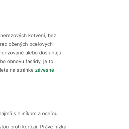
 nerezových kotvení, bez
 predložených oceľových
imenzované alebo dosluhujú –
bo obnovu fasády, je to
dete na stránke
závesné
 najmä s hliníkom a oceľou.
ou proti korózii. Práve nízka