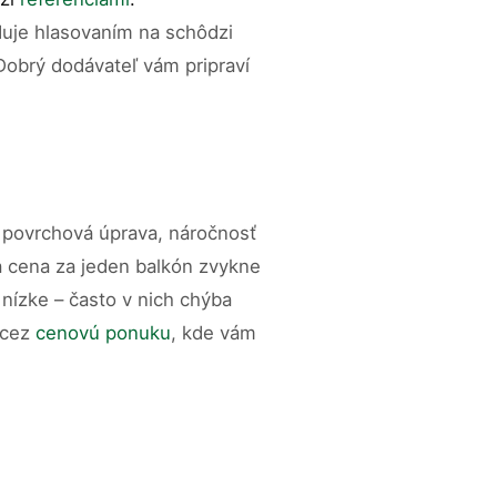
duje hlasovaním na schôdzi
Dobrý dodávateľ vám pripraví
, povrchová úprava, náročnosť
a cena za jeden balkón zvykne
nízke – často v nich chýba
 cez
cenovú ponuku
, kde vám