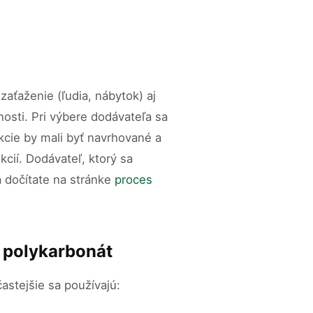
aťaženie (ľudia, nábytok) aj
osti. Pri výbere dodávateľa sa
ukcie by mali byť navrhované a
cií. Dodávateľ, ktorý sa
a dočítate na stránke
proces
i polykarbonát
astejšie sa používajú: