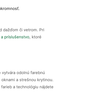
súkromnosť.
ed dažďom či vetrom. Pri
y a príslušenstvo
, ktoré
é vytvára odolnú farebnú
, oknami a strešnou krytinou.
farieb a technológiu nájdete