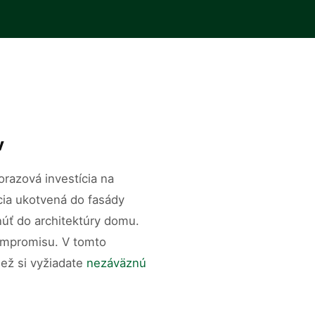
v
orazová investícia na
kcia ukotvená do fasády
núť do architektúry domu.
 kompromisu. V tomto
ež si vyžiadate
nezáväznú