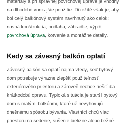
materiály a pri správnej povrchovej úprave je vhodný
na dlhodobé vonkajšie použitie. Dôležité však je, aby
bol celý balkónový systém navrhnutý ako celok:
nosná konštrukcia, podlaha, zábradlie, výplň,
povrchová úprava
, kotvenie a montážne detaily.
Kedy sa závesný balkón oplatí
Závesný balkón sa oplatí najmä vtedy, keď bytový
dom potrebuje výrazne zlepšiť použiteľnosť
exteriérového priestoru a zároveň nechce riešiť iba
krátkodobú opravu. Typická situácia je starší bytový
dom s malými balkónmi, ktoré už nevyhovujú
dnešnému spôsobu bývania. Vlastníci chcú viac
priestoru na sedenie, sušenie bielizne alebo bežné