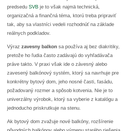
predsedu
SVB
je to však najmä technická,
organizačná a finančná téma, ktorú treba pripraviť
tak, aby sa vlastníci vedeli rozhodnúť na základe
reálnych podkladov.
Výraz
zavesny balkon
sa používa aj bez diakritiky,
pretože ho ľudia často zadávajú do vyhľadávača
práve takto. V praxi však ide o závesný alebo
zavesený balkónový systém, ktorý sa navrhuje pre
konkrétny bytový dom, jeho nosné časti, fasádu,
požadovaný rozmer a spôsob kotvenia. Nie je to
univerzálny výrobok, ktorý sa vyberie z katalógu a
jednoducho priskrutkuje na stenu.
Ak bytový dom zvažuje nové balkóny, rozšírenie
pôvodných balkónov alebo výmenu starého riešenia,