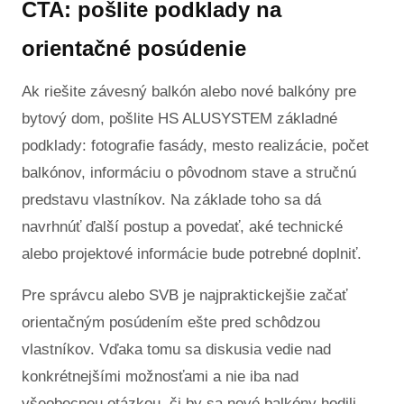
CTA: pošlite podklady na
orientačné posúdenie
Ak riešite závesný balkón alebo nové balkóny pre
bytový dom, pošlite HS ALUSYSTEM základné
podklady: fotografie fasády, mesto realizácie, počet
balkónov, informáciu o pôvodnom stave a stručnú
predstavu vlastníkov. Na základe toho sa dá
navrhnúť ďalší postup a povedať, aké technické
alebo projektové informácie bude potrebné doplniť.
Pre správcu alebo SVB je najpraktickejšie začať
orientačným posúdením ešte pred schôdzou
vlastníkov. Vďaka tomu sa diskusia vedie nad
konkrétnejšími možnosťami a nie iba nad
všeobecnou otázkou, či by sa nové balkóny hodili.