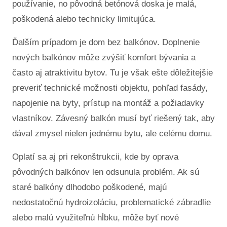
používanie, no pôvodná betónová doska je malá,
poškodená alebo technicky limitujúca.
Ďalším prípadom je dom bez balkónov. Doplnenie
nových balkónov môže zvýšiť komfort bývania a
často aj atraktivitu bytov. Tu je však ešte dôležitejšie
preveriť technické možnosti objektu, pohľad fasády,
napojenie na byty, prístup na montáž a požiadavky
vlastníkov. Závesný balkón musí byť riešený tak, aby
dával zmysel nielen jednému bytu, ale celému domu.
Oplatí sa aj pri rekonštrukcii, kde by oprava
pôvodných balkónov len odsunula problém. Ak sú
staré balkóny dlhodobo poškodené, majú
nedostatočnú hydroizoláciu, problematické zábradlie
alebo malú využiteľnú hĺbku, môže byť nové