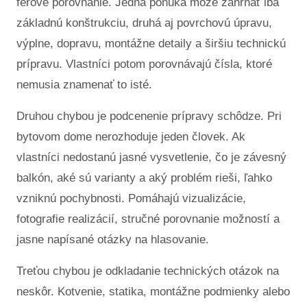
férové porovnanie. Jedna ponuka môže zahŕňať iba
základnú konštrukciu, druhá aj povrchovú úpravu,
výplne, dopravu, montážne detaily a širšiu technickú
prípravu. Vlastníci potom porovnávajú čísla, ktoré
nemusia znamenať to isté.
Druhou chybou je podcenenie prípravy schôdze. Pri
bytovom dome nerozhoduje jeden človek. Ak
vlastníci nedostanú jasné vysvetlenie, čo je závesný
balkón, aké sú varianty a aký problém rieši, ľahko
vzniknú pochybnosti. Pomáhajú vizualizácie,
fotografie realizácií, stručné porovnanie možností a
jasne napísané otázky na hlasovanie.
Treťou chybou je odkladanie technických otázok na
neskôr. Kotvenie, statika, montážne podmienky alebo