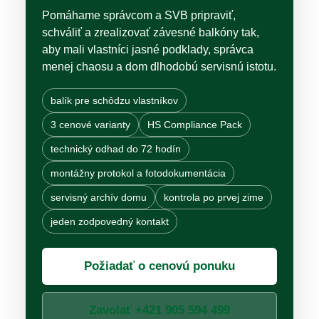
Pomáhame správcom a SVB pripraviť,
schváliť a zrealizovať závesné balkóny tak,
aby mali vlastníci jasné podklady, správca
menej chaosu a dom dlhodobú servisnú istotu.
balík pre schôdzu vlastníkov
3 cenové varianty
HS Compliance Pack
technický odhad do 72 hodín
montážny protokol a fotodokumentácia
servisný archív domu
kontrola po prvej zime
jeden zodpovedný kontakt
Požiadať o cenovú ponuku
Zavolať +421 905 594 499