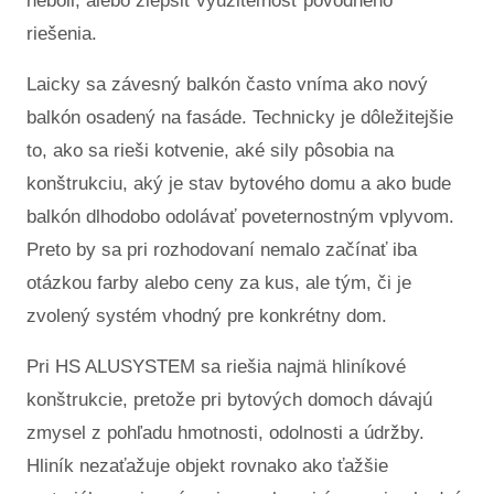
neboli, alebo zlepšiť využiteľnosť pôvodného
riešenia.
Laicky sa závesný balkón často vníma ako nový
balkón osadený na fasáde. Technicky je dôležitejšie
to, ako sa rieši kotvenie, aké sily pôsobia na
konštrukciu, aký je stav bytového domu a ako bude
balkón dlhodobo odolávať poveternostným vplyvom.
Preto by sa pri rozhodovaní nemalo začínať iba
otázkou farby alebo ceny za kus, ale tým, či je
zvolený systém vhodný pre konkrétny dom.
Pri HS ALUSYSTEM sa riešia najmä hliníkové
konštrukcie, pretože pri bytových domoch dávajú
zmysel z pohľadu hmotnosti, odolnosti a údržby.
Hliník nezaťažuje objekt rovnako ako ťažšie