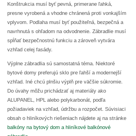
Konštrukcia musí byť pevná, primerane ľahká,
presne vyrobená a vhodne chránená proti vonkajším
vplyvom. Podlaha musí byť použiteľná, bezpečná a
navrhnutá s ohľadom na odvodnenie. Zábradlie musí
spĺňať bezpečnostnú funkciu a zároveň vytvára
vzhľad celej fasády.
Výplne zábradlia sú samostatná téma. Niektoré
bytové domy preferujú sklo pre ľahší a modernejší
vzhľad. Iné chcú plnšiu výplň pre väčšie súkromie.
Do úvahy môžu prichádzať aj materiály ako
ALUPANEL, HPL alebo polykarbonát, podľa
požiadaviek na vzhľad, údržbu a rozpočet. Súvisiaci
obsah o hliníkových riešeniach nájdete aj na stránke
balkóny na bytový dom a hliníkové balkónové