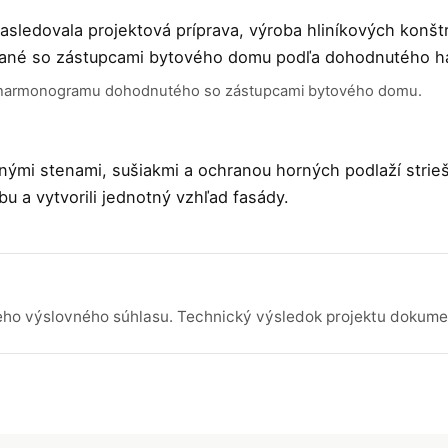
sledovala projektová príprava, výroba hliníkových konštr
ované so zástupcami bytového domu podľa dohodnutého 
a harmonogramu dohodnutého so zástupcami bytového domu.
ými stenami, sušiakmi a ochranou horných podlaží strieš
u a vytvorili jednotný vzhľad fasády.
eho výslovného súhlasu. Technický výsledok projektu dokume