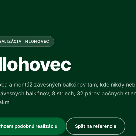
EALIZÁCIA · HLOHOVEC
lohovec
ba a montáž závesných balkónov tam, kde nikdy nebo
ávesných balkónov, 8 striech, 32 párov bočných stie
akmi
Chcem podobnú realizáciu
Späť na referencie