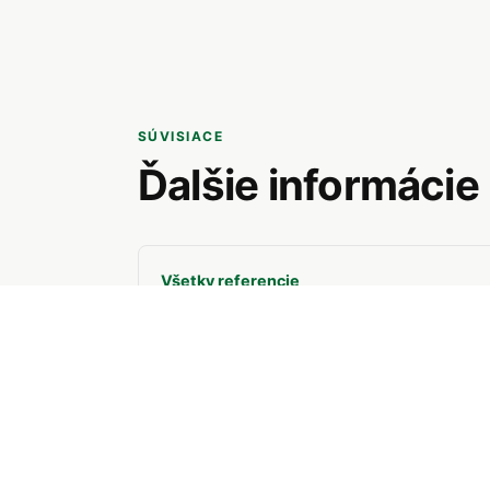
SÚVISIACE
Ďalšie informácie
Všetky referencie
Pozrite si ďalšie hotové projekty.
Cenová ponuka
Pošlite dopyt na váš bytový dom.