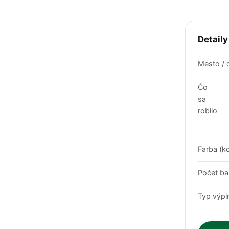
Detaily
Mesto / 
Čo
sa
robilo
Farba (k
Počet ba
Typ výpl