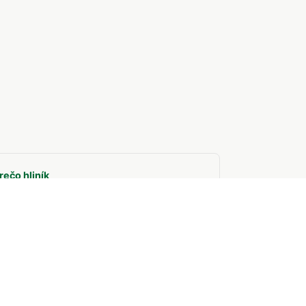
rečo hliník
ehrdzavie, ľahký, bezúdržbový.