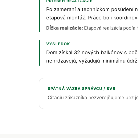
PRIEBEH REALIZÁCIE
Po zameraní a technickom posúdení na
etapová montáž. Práce boli koordin
Dĺžka realizácie:
Etapová realizácia podľ
VÝSLEDOK
Dom získal 32 nových balkónov s bočn
nehrdzavejú, vyžadujú minimálnu údržb
SPÄTNÁ VÄZBA SPRÁVCU / SVB
Citáciu zákazníka nezverejňujeme bez j