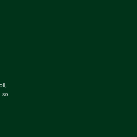
li,
n so