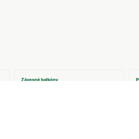
Závesné balkóny
P
Komplexné riešenie pre bytové domy.
N