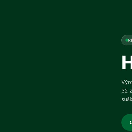
R
H
Výro
32 z
suši