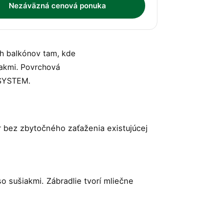
Nezáväzná cenová ponuka
ch balkónov tam, kde
iakmi. Povrchová
USYSTEM.
 bez zbytočného zaťaženia existujúcej
o sušiakmi. Zábradlie tvorí mliečne