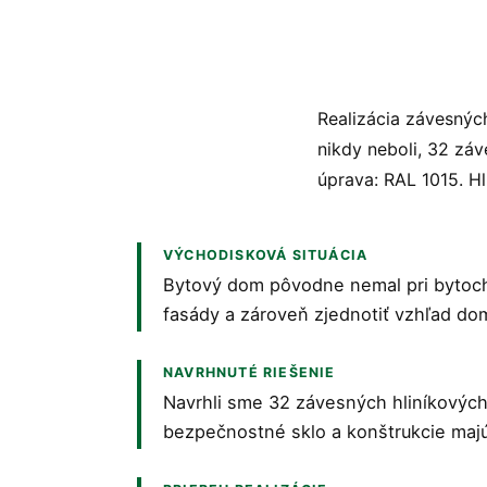
Realizácia závesnýc
nikdy neboli, 32 zá
úprava: RAL 1015. 
VÝCHODISKOVÁ SITUÁCIA
Bytový dom pôvodne nemal pri bytoch 
fasády a zároveň zjednotiť vzhľad do
NAVRHNUTÉ RIEŠENIE
Navrhli sme 32 závesných hliníkových 
bezpečnostné sklo a konštrukcie maj