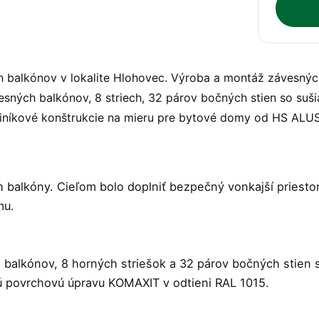
h balkónov v lokalite Hlohovec. Výroba a montáž závesný
vesných balkónov, 8 striech, 32 párov bočných stien so suš
Hliníkové konštrukcie na mieru pre bytové domy od HS AL
balkóny. Cieľom bolo doplniť bezpečný vonkajší priestor
mu.
balkónov, 8 horných striešok a 32 párov bočných stien s
ú povrchovú úpravu KOMAXIT v odtieni RAL 1015.