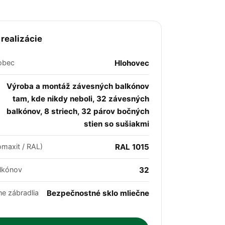
 realizácie
obec
Hlohovec
Výroba a montáž závesných balkónov
tam, kde nikdy neboli, 32 závesných
balkónov, 8 striech, 32 párov bočných
stien so sušiakmi
omaxit / RAL)
RAL 1015
lkónov
32
ne zábradlia
Bezpečnostné sklo mliečne