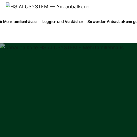
r Mehrfamilienhäuser
Loggien und Vordächer
So werden Anbaubalkone ge