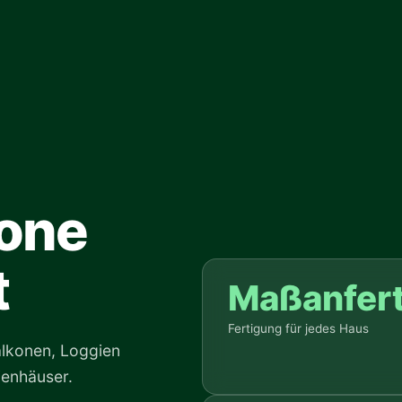
one
t
Maßanfer
Fertigung für jedes Haus
lkonen, Loggien
ienhäuser.