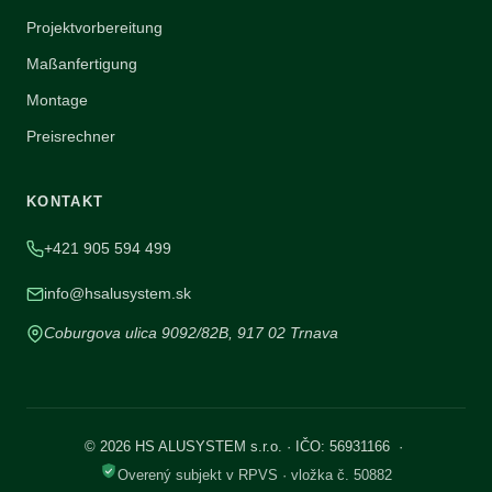
Projektvorbereitung
Maßanfertigung
Montage
Preisrechner
KONTAKT
+421 905 594 499
info@hsalusystem.sk
Coburgova ulica 9092/82B, 917 02 Trnava
© 2026 HS ALUSYSTEM s.r.o. · IČO: 56931166 ·
Overený subjekt v RPVS · vložka č. 50882