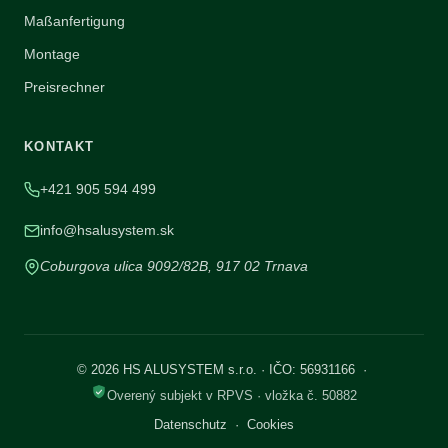
Maßanfertigung
Montage
Preisrechner
KONTAKT
+421 905 594 499
info@hsalusystem.sk
Coburgova ulica 9092/82B, 917 02 Trnava
© 2026 HS ALUSYSTEM s.r.o. · IČO: 56931166 ·
Overený subjekt v RPVS · vložka č. 50882
Datenschutz
·
Cookies